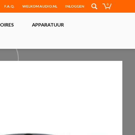
0
F.A.Q.
WELKOM AUDIO.NL
INLOGGEN
OIRES
APPARATUUR