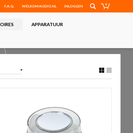
0
F.A.Q.
WELKOM AUDIO.NL
INLOGGEN
OIRES
APPARATUUR