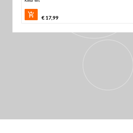
Kleur wit
€
17,99