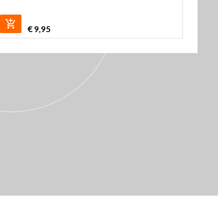
€
9,95