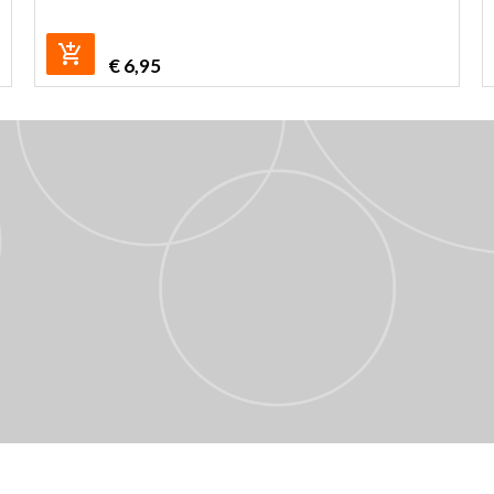
€
6,95