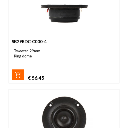
SB29RDC-C000-4
- Tweeter, 29mm
- Ring dome
€
56,45