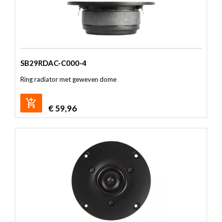
SB29RDAC-C000-4
Ring radiator met geweven dome
€
59,96