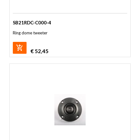
SB21RDC-C000-4
Ring dome tweeter
€
52,45