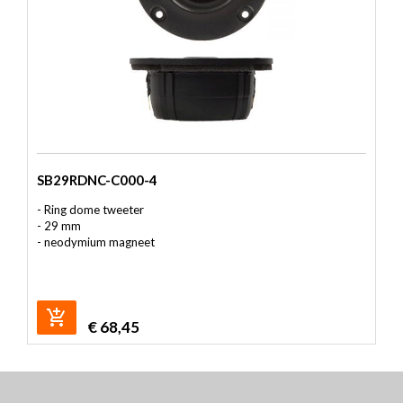
SB29RDNC-C000-4
- Ring dome tweeter
- 29 mm
- neodymium magneet
€
68,45