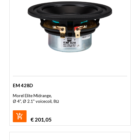
EM 428D
Morel Elite Midrange,
Ø 4", Ø 2.1" voicecoil, 8Ω
€
201,05