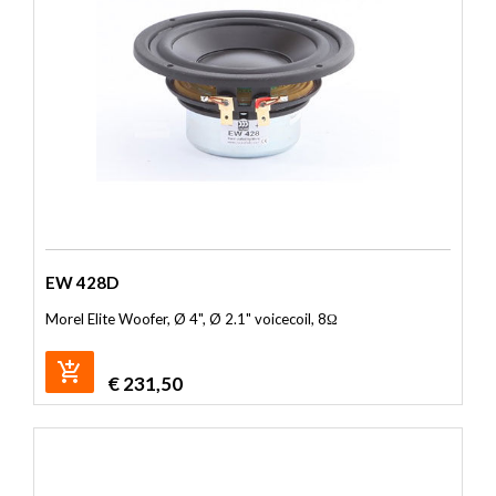
EW 428D
Morel Elite Woofer, Ø 4", Ø 2.1" voicecoil, 8Ω
€
231,50