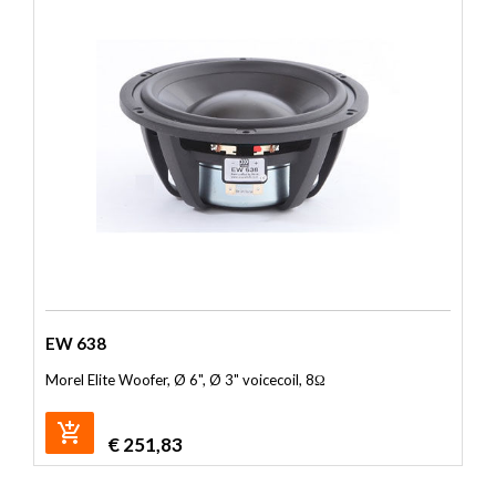
EW 638
Morel Elite Woofer, Ø 6", Ø 3" voicecoil, 8Ω
€
251,83