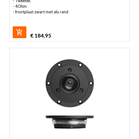
- Tweeter,
- 4Ohm
- frontplaat zwart met alu rand
€
184,95