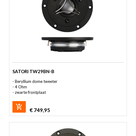
SATORI TW29BN-B
-
Beryllium dome tweeter
- 4 Ohm
- zwarte frontplaat
€
749,95