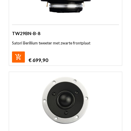
TW29BN-B-8
Satori Berillium tweeter met zwarte frontplaat
€
699,90