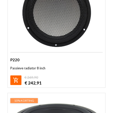
P220
Passieve radiator 8 inch
€
269,90
€
242,91
10% KORTING