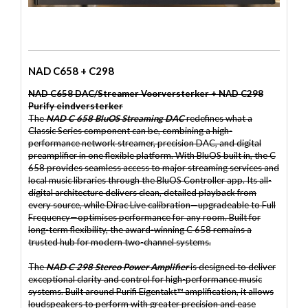
NAD C658 + C298
NAD C658 DAC/Streamer Voorversterker + NAD C298
Purify eindversterker
The
NAD C 658 BluOS Streaming DAC
redefines what a
Classic Series component can be, combining a high-
performance network streamer, precision DAC, and digital
preamplifier in one flexible platform. With BluOS built in, the C
658 provides seamless access to major streaming services and
local music libraries through the BluOS Controller app. Its all-
digital architecture delivers clean, detailed playback from
every source, while Dirac Live calibration—upgradeable to Full
Frequency—optimises performance for any room. Built for
long-term flexibility, the award-winning C 658 remains a
trusted hub for modern two-channel systems.
The
NAD C 298 Stereo Power Amplifier
is designed to deliver
exceptional clarity and control for high-performance music
systems. Built around Purifi Eigentakt™ amplification, it allows
loudspeakers to perform with greater precision and ease