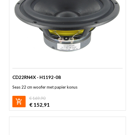
CD22RN4X - H1192-08
Seas 22 cm woofer met papier konus
€
169,90
€
152,91