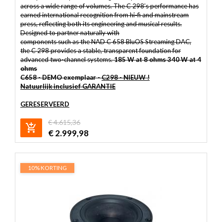
across a wide range of volumes. The C 298’s performance has
earned international recognition from hi-fi and mainstream
press, reflecting both its engineering and musical results.
Designed to partner naturally with
components such as the NAD C 658 BluOS Streaming DAC,
the C 298 provides a stable, transparent foundation for
advanced two-channel systems.
185 W at 8 ohms 340 W at 4
ohms
C658 - DEMO exemplaar -
C298 - NIEUW !
Natuurlijk inclusief GARANTIE
GERESERVEERD
€
4.615,36
€
2.999,98
10% KORTING