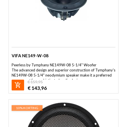
VIFA NE149-W-08
Peerless by Tymphany NE149W-08 5-1/4" Woofer
The advanced design and superior construction of Tymphany's
NE149W-08 5-1/4" neodymium speaker make it a preferred
component for sophisticated audio designs.
€
159,95
Cast aluminum frame promotes motor cooling
€
143,96
Sculpted design improves airflow and reduces reflections
High-strength compact neodymium magnet system
Proprietary coated natural wood fiber cone with half-roll
rubber surround
10% KORTING
Long-throw 1-1/2" voice coil on titanium former
Copper pole piece cap for extended HF response
8 ohm nominal impedance