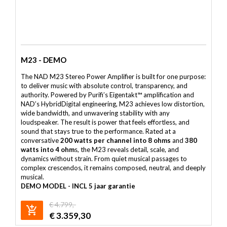
M23 - DEMO
The NAD M23 Stereo Power Amplifier is built for one purpose:
to deliver music with absolute control, transparency, and
authority. Powered by Purifi’s Eigentakt™ amplification and
NAD’s HybridDigital engineering, M23 achieves low distortion,
wide bandwidth, and unwavering stability with any
loudspeaker. The result is power that feels effortless, and
sound that stays true to the performance. Rated at a
conversative
200 watts per channel into 8 ohms
and
380
watts into 4 ohm
s, the M23 reveals detail, scale, and
dynamics without strain. From quiet musical passages to
complex crescendos, it remains composed, neutral, and deeply
musical.
DEMO MODEL - INCL 5 jaar garantie
€
4.799,-
€
3.359,30