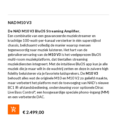
NAD M10 V3
De NAD M10 V3 BluOS Streaming Amplifier
,
Een combinatie van een geavanceerde muziekstreamer en
krachtige 100-watt-per-kanaal versterker in één superstijlvol
chassis, belichaamt volledig de manier waarop mensen
tegenwoordig naar muziek luisteren. Het hart van de
gebruikerservaring van de
M10 V3
is het veelgeprezen BluOS
multi-room muziekplatform, dat tientallen streaming
muziekdiensten integreert. Met de intuïtieve BluOS app kun je alle
muziek die je maar wilt in de wachtrij zetten en deze in zuivere high
fidelity beluisteren via je favoriete luidsprekers. De
M10 V3
behoudt alles wat de originele
M10
en
M10 V2
zo geliefd maakte,
maar verbetert het platform met de toevoeging van NAD's nieuwe
BC1 IR-afstandsbediening, ondersteuning voor optionele Dirac
Live Bass Control*, een hoogwaardige speciale phono-ingang (MM)
en een verbeterde DAC.
€
2.499,00