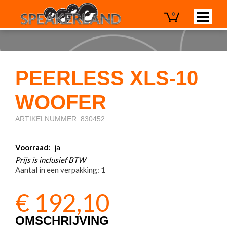
0
PEERLESS XLS-10
WOOFER
ARTIKELNUMMER: 830452
Voorraad:
ja
Prijs is inclusief BTW
Aantal in een verpakking: 1
€
192,10
OMSCHRIJVING