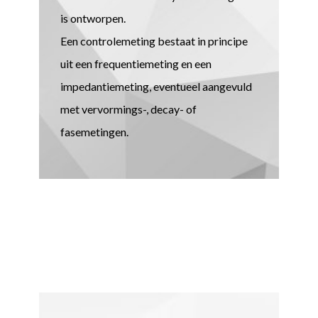
is ontworpen.
Een controlemeting bestaat in principe
uit een frequentiemeting en een
impedantiemeting, eventueel aangevuld
met vervormings-, decay- of
fasemetingen.