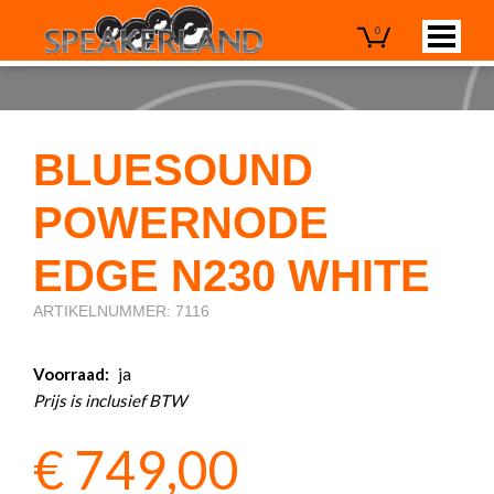
0
BLUESOUND
POWERNODE
EDGE N230 WHITE
ARTIKELNUMMER: 7116
Voorraad:
ja
Prijs is inclusief BTW
€
749,00