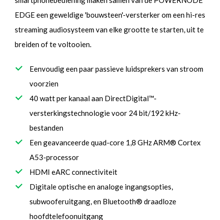
smartphonebediening maken samen van de POWERNODE
EDGE een geweldige 'bouwsteen'-versterker om een hi-res
streaming audiosysteem van elke grootte te starten, uit te
breiden of te voltooien.
Eenvoudig een paar passieve luidsprekers van stroom
voorzien
40 watt per kanaal aan DirectDigital™-
versterkingstechnologie voor 24 bit/192 kHz-
bestanden
Een geavanceerde quad-core 1,8 GHz ARM® Cortex
A53-processor
HDMI eARC connectiviteit
Digitale optische en analoge ingangsopties,
subwooferuitgang, en Bluetooth® draadloze
hoofdtelefoonuitgang