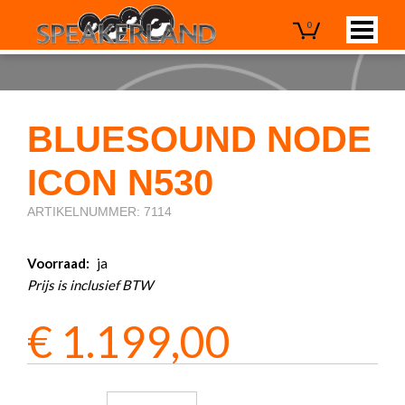
0
BLUESOUND NODE
ICON N530
ARTIKELNUMMER: 7114
Voorraad:
ja
Prijs is inclusief BTW
€
1.199,00