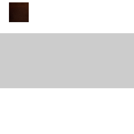
© SPEAKERLAND.NL All rights Reserved |
Smalstraat 21 5341
TW OSS | +31 (0) 412 647 650 |
info@speakerland.nl
Algemene voorwaarden
|
RMA (en retour)
|
Privacy (AVG)
|