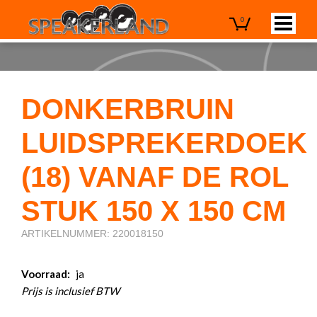
0
DONKERBRUIN
LUIDSPREKERDOEK
(18) VANAF DE ROL
STUK 150 X 150 CM
ARTIKELNUMMER: 220018150
Voorraad:
ja
Prijs is inclusief BTW