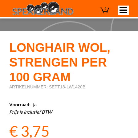
0
LONGHAIR WOL,
STRENGEN PER
100 GRAM
ARTIKELNUMMER: SEPT18-LW1420B
Voorraad:
ja
Prijs is inclusief BTW
€
3,75