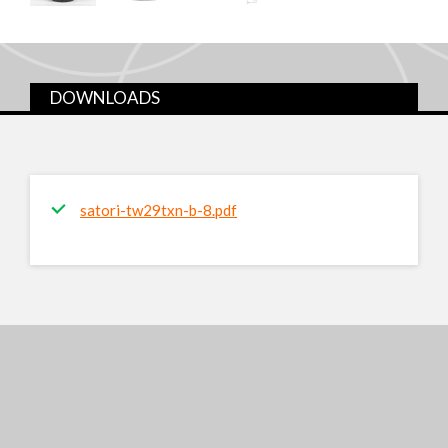
DOWNLOADS
satori-tw29txn-b-8.pdf