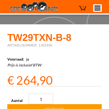
0
TW29TXN-B-8
ARTIKELNUMMER: 1382496
Voorraad:
ja
Prijs is inclusief BTW
€
264,90
Aantal